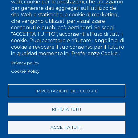
web; cookie per le prestazioni, che utilizziamo
per generare dati aggregati sull'utilizzo del
TIPOLOGIA FILATO
sito Web e statistiche; e cookie di marketing,
Filati Naturali
che vengono utilizzati per visualizzare
Filati Pregiati
contenuti e pubblicità pertinenti. Se scegli
Filati Mercerizzati
"ACCETTA TUTTO", acconsenti all'uso di tutti i
Filati Biologici
cookie. Puoi accettare e rifiutare i singoli tipi di
Filati Sostenibili
cookie e revocare il tuo consenso per il futuro
in qualsiasi momento in "Preferenze Cookie".
Privacy policy
Cookie Policy
Il cotonificio Olcese Ferrari da oltre un secolo è
produttore di filati italiani artigianali di alta qualità.
IMPOSTAZIONI DEI COOKIE
RIFIUTA TUTTI
Copyright © Cotonificio Olcese Ferrari SpA | C.F. / P.IVA IT
03323340988 | REA BS-524302 | Tutti I diritti riservati | Made with
ACCETTA TUTTI
🧡 by
OTO Agency