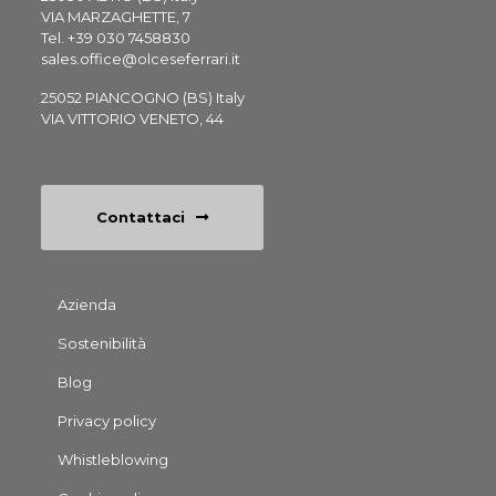
VIA MARZAGHETTE, 7
Tel.
+39 030 7458830
sales.office@olceseferrari.it
25052 PIANCOGNO (BS) Italy
VIA VITTORIO VENETO, 44
Contattaci
Footer
Azienda
1
Sostenibilità
Blog
Privacy policy
Whistleblowing