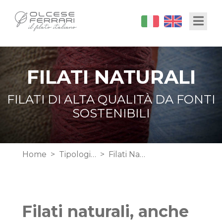
Salta
Toggl
al
contenuto
principale
FILATI NATURALI
FILATI DI ALTA QUALITÀ DA FONTI
SOSTENIBILI
Briciole
Home
Tipologia di Filato
Filati Naturali
di
pane
Filati naturali, anche