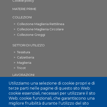
Cookie policy
Footer
MATERIE PRIME
2
COLLEZIONI
Collezione Maglieria Rettilinea
Collezione Maglieria Circolare
Collezione Greggi
SETTORI DI UTILIZZO
Tessitura
Calzetteria
Maglieria
Tricot
Footer
LAVORAZIONI
3
Filatura
Utilizziamo una selezione di cookie propri e di
Roccatura
terze parti nelle pagine di questo sito Web:
Ritorcitura
cookie essenziali, necessari per utilizzare il sito
Gasatura
Web; cookie funzionali, che garantiscono una
Mercerizzazione
migliore fruibilità durante l'utilizzo del sito